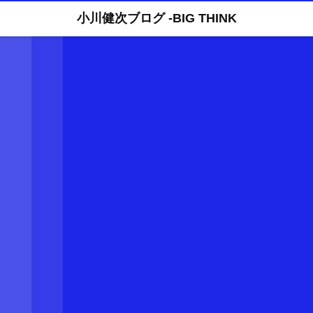
小川健次ブログ -BIG THINK