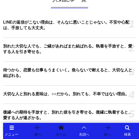
1
LINEの返信がこない理由は、そんなに悪いことじゃない。不安や心配
は、手放しても大丈夫。
2
別れた大切な人でも、ご縁があればまた結ばれる。執着を手放すと、愛
する人を引き寄せる。
3
待つから、恋愛も仕事もうまくいく。焦らないで耐えると、大切な人と
結ばれる。
4
大切な人と別れる意味は、○○だから。別れても、不幸ではない理由。
5
復縁への期待を手放すと、別れた彼を引き寄せる。復縁に執着すると、
愛する人が遠ざかる。
6
メニュー
前へ
ホーム
先頭へ
次へ
検索
ご縁があれば、大切な人と結ばれる。焦らない心が、出会いを引き寄せ