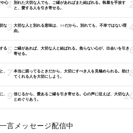
1
安や心
別れた大切な人でも、ご縁があればまた結ばれる。執着を手放す
と、愛する人を引き寄せる。
3
切な
大切な人と別れる意味は、○○だから。別れても、不幸ではない理
由。
5
する
ご縁があれば、大切な人と結ばれる。焦らない心が、出会いを引き
寄せる。
7
と、
本当に困ってるときだから、大切にすべき人を見極められる。助け
てくれる人を大切にしよう。
9
1
に、
信じるから、愛あるご縁を引き寄せる。心の声に従えば、大切な人
とめぐりあう。
では一言メッセージ配信中