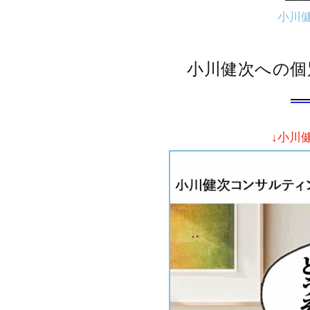
小川
小川健次への個
↓小川