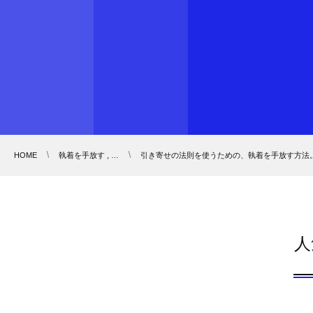
HOME
執着を手放す , …
引き寄せの法則を使うための、執着を手放す方法
人