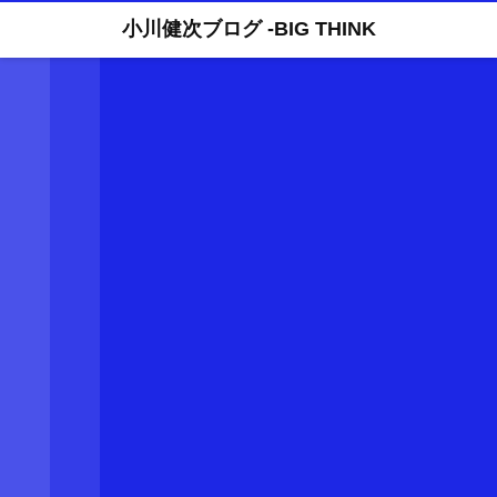
小川健次ブログ -BIG THINK