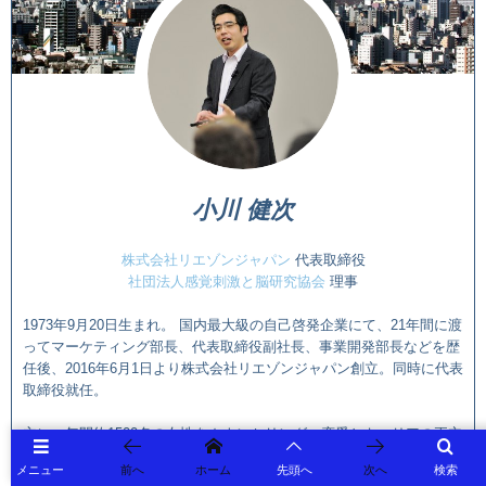
小川 健次
株式会社リエゾンジャパン
代表取締役
社団法人感覚刺激と脳研究協会
理事
1973年9月20日生まれ。 国内最大級の自己啓発企業にて、21年間に渡
ってマーケティング部長、代表取締役副社長、事業開発部長などを歴
任後、2016年6月1日より株式会社リエゾンジャパン創立。同時に代表
取締役就任。
主に、
年間約1500名の女性をカウンセリング。恋愛とキャリアの両立
のための、行動変容とメンタルサポートのためのコンサルティングが
メニュー
前へ
ホーム
先頭へ
次へ
検索
支持
される。