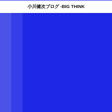
小川健次ブログ -BIG THINK