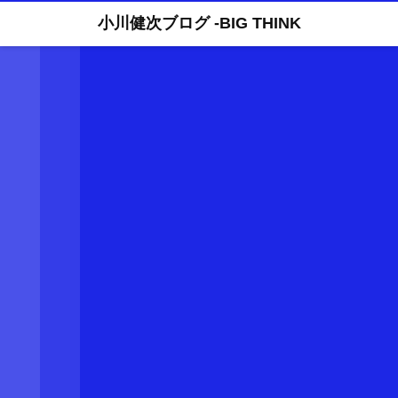
小川健次ブログ -BIG THINK