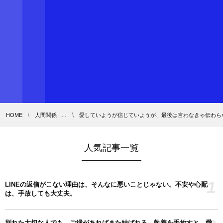
HOME
人間関係 , …
愛していようが信じていようが、最後は言わなきゃ伝わら
人気記事一覧
1
LINEの返信がこない理由は、そんなに悪いことじゃない。不安や心配
は、手放しても大丈夫。
別れた大切な人でも、ご縁があればまた結ばれる。執着を手放すと、愛