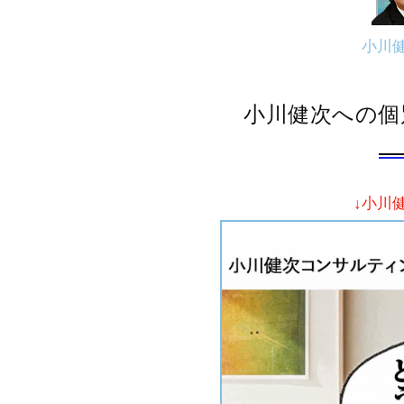
小川
小川健次への個
↓小川