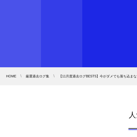
HOME
厳選過去ログ集
【11月度過去ログBEST5】今がダメでも落ち込ま
人