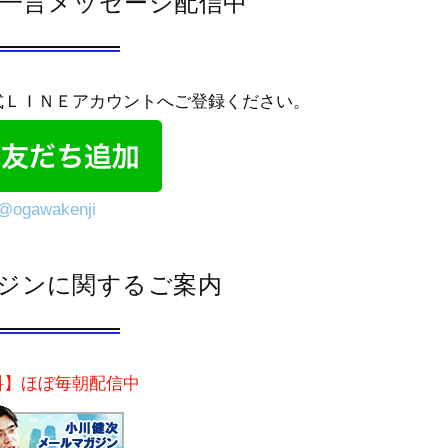
では一言メッセージ配信中
式ＬＩＮＥアカウントへご登録ください。
@ogawakenji
ジンに関するご案内
料】ほぼ毎朝配信中