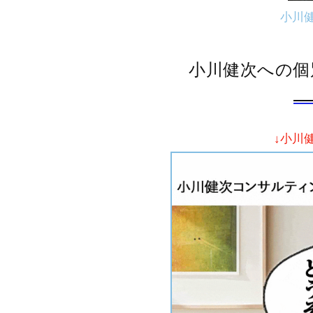
小川
小川健次への個
↓小川