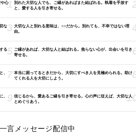
1
安や心
別れた大切な人でも、ご縁があればまた結ばれる。執着を手放す
と、愛する人を引き寄せる。
3
切な
大切な人と別れる意味は、○○だから。別れても、不幸ではない理
由。
5
する
ご縁があれば、大切な人と結ばれる。焦らない心が、出会いを引き
寄せる。
7
と、
本当に困ってるときだから、大切にすべき人を見極められる。助け
てくれる人を大切にしよう。
9
1
に、
信じるから、愛あるご縁を引き寄せる。心の声に従えば、大切な人
とめぐりあう。
では一言メッセージ配信中