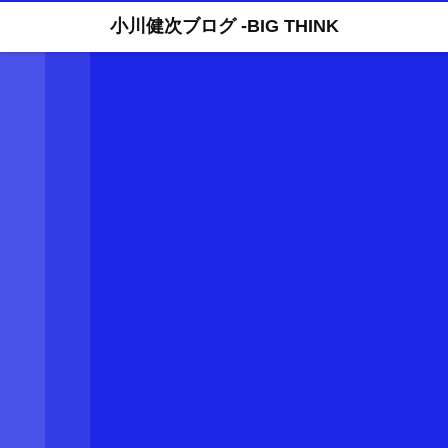
小川健次ブログ -BIG THINK