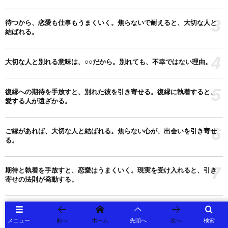
3
待つから、恋愛も仕事もうまくいく。焦らないで耐えると、大切な人と
結ばれる。
4
大切な人と別れる意味は、○○だから。別れても、不幸ではない理由。
5
復縁への期待を手放すと、別れた彼を引き寄せる。復縁に執着すると、
愛する人が遠ざかる。
6
ご縁があれば、大切な人と結ばれる。焦らない心が、出会いを引き寄せ
る。
7
期待と執着を手放すと、恋愛はうまくいく。現実を受け入れると、引き
寄せの法則が発動する。
8
本当に困ってるときだから、大切にすべき人を見極められる。助けてく
れる人を大切にしよう。
メニュー
前へ
ホーム
先頭へ
次へ
検索