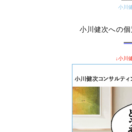
小川
小川健次への個
↓小川