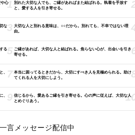
1
安や心
別れた大切な人でも、ご縁があればまた結ばれる。執着を手放す
と、愛する人を引き寄せる。
3
切な
大切な人と別れる意味は、○○だから。別れても、不幸ではない理
由。
5
する
ご縁があれば、大切な人と結ばれる。焦らない心が、出会いを引き
寄せる。
7
と、
本当に困ってるときだから、大切にすべき人を見極められる。助け
てくれる人を大切にしよう。
9
1
に、
信じるから、愛あるご縁を引き寄せる。心の声に従えば、大切な人
とめぐりあう。
では一言メッセージ配信中