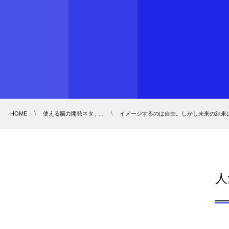
HOME
使える脳力開発ネタ , …
イメージするのは自由。しかし未来の結果
人