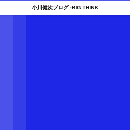
小川健次ブログ -BIG THINK