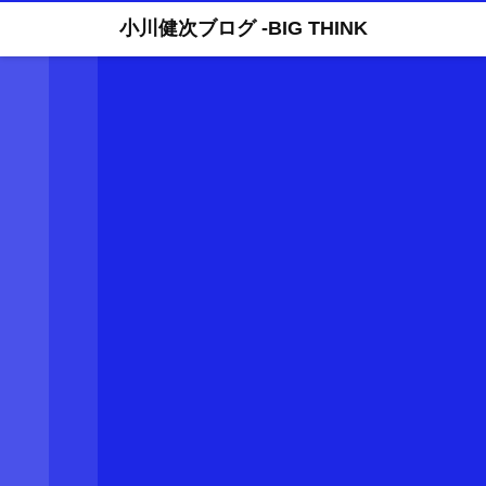
小川健次ブログ -BIG THINK