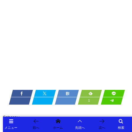
1
執着を手放す
引き寄せの法則
恋愛・結婚
メニュー
前へ
ホーム
先頭へ
次へ
検索