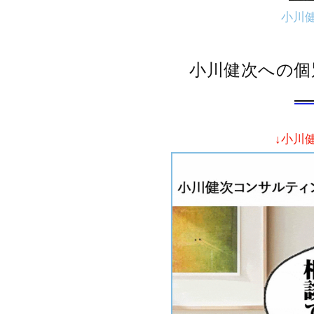
小川
小川健次への個
↓小川