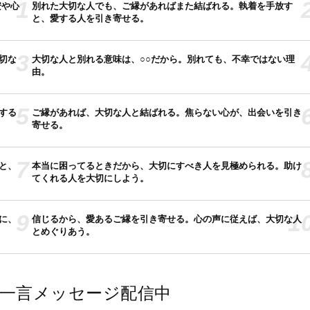
1
安や心
別れた大切な人でも、ご縁があればまた結ばれる。執着を手放す
と、愛する人を引き寄せる。
3
切な
大切な人と別れる意味は、○○だから。別れても、不幸ではない理
由。
5
する
ご縁があれば、大切な人と結ばれる。焦らない心が、出会いを引き
寄せる。
7
と、
本当に困ってるときだから、大切にすべき人を見極められる。助け
てくれる人を大切にしよう。
9
1
に、
信じるから、愛あるご縁を引き寄せる。心の声に従えば、大切な人
とめぐりあう。
では一言メッセージ配信中