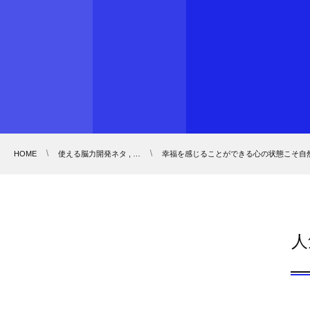
HOME
使える脳力開発ネタ , …
幸福を感じることができる心の状態こそ自
人