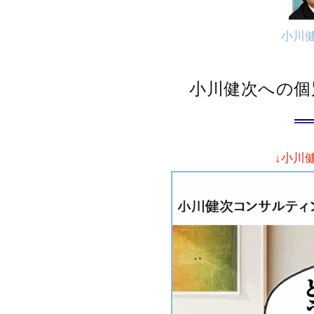
小川
小川健次への個
↓小川