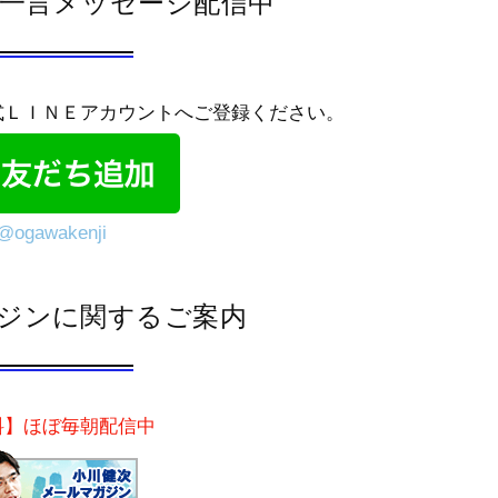
では一言メッセージ配信中
式ＬＩＮＥアカウントへご登録ください。
@ogawakenji
ジンに関するご案内
料】ほぼ毎朝配信中