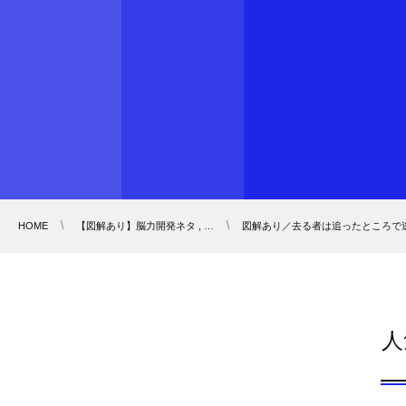
HOME
【図解あり】脳力開発ネタ , …
図解あり／去る者は追ったところで
人