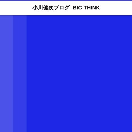
小川健次ブログ -BIG THINK