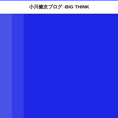
小川健次ブログ -BIG THINK