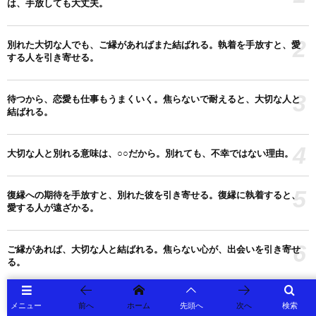
は、手放しても大丈夫。
2
別れた大切な人でも、ご縁があればまた結ばれる。執着を手放すと、愛
する人を引き寄せる。
3
待つから、恋愛も仕事もうまくいく。焦らないで耐えると、大切な人と
結ばれる。
4
大切な人と別れる意味は、○○だから。別れても、不幸ではない理由。
5
復縁への期待を手放すと、別れた彼を引き寄せる。復縁に執着すると、
愛する人が遠ざかる。
6
ご縁があれば、大切な人と結ばれる。焦らない心が、出会いを引き寄せ
る。
7
期待と執着を手放すと、恋愛はうまくいく。現実を受け入れると、引き
メニュー
前へ
ホーム
先頭へ
次へ
検索