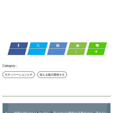
1
モティベーションＵＰ
使える脳力開発ネタ