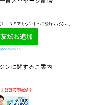
では一言メッセージ配信中
式ＬＩＮＥアカウントへご登録ください。
@ogawakenji
ジンに関するご案内
料】ほぼ毎朝配信中