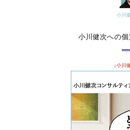
小川
小川健次への個
↓小川