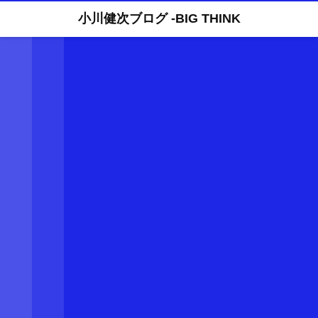
小川健次ブログ -BIG THINK