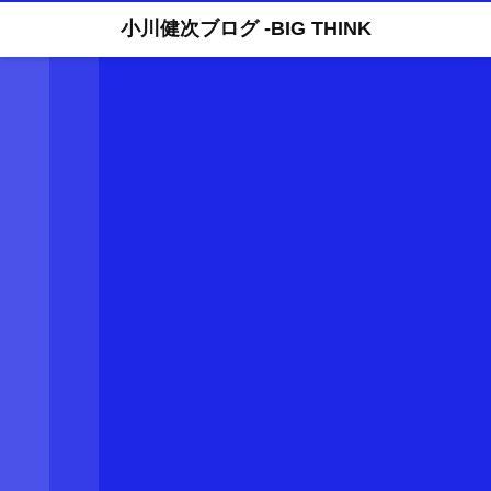
小川健次ブログ -BIG THINK