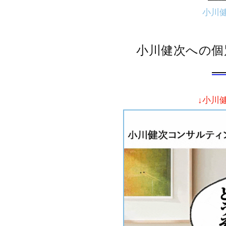
小川
小川健次への個
↓小川