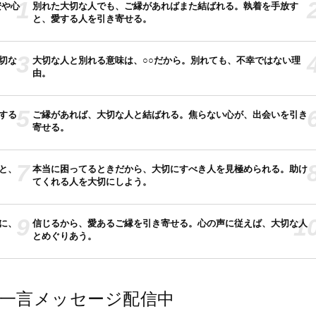
1
安や心
別れた大切な人でも、ご縁があればまた結ばれる。執着を手放す
と、愛する人を引き寄せる。
3
切な
大切な人と別れる意味は、○○だから。別れても、不幸ではない理
由。
5
する
ご縁があれば、大切な人と結ばれる。焦らない心が、出会いを引き
寄せる。
7
と、
本当に困ってるときだから、大切にすべき人を見極められる。助け
てくれる人を大切にしよう。
9
1
に、
信じるから、愛あるご縁を引き寄せる。心の声に従えば、大切な人
とめぐりあう。
では一言メッセージ配信中