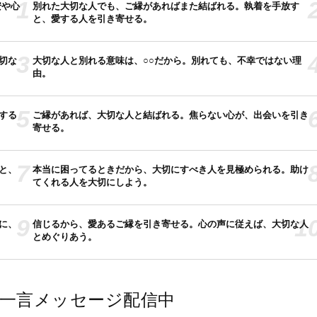
1
安や心
別れた大切な人でも、ご縁があればまた結ばれる。執着を手放す
と、愛する人を引き寄せる。
3
切な
大切な人と別れる意味は、○○だから。別れても、不幸ではない理
由。
5
する
ご縁があれば、大切な人と結ばれる。焦らない心が、出会いを引き
寄せる。
7
と、
本当に困ってるときだから、大切にすべき人を見極められる。助け
てくれる人を大切にしよう。
9
1
に、
信じるから、愛あるご縁を引き寄せる。心の声に従えば、大切な人
とめぐりあう。
では一言メッセージ配信中