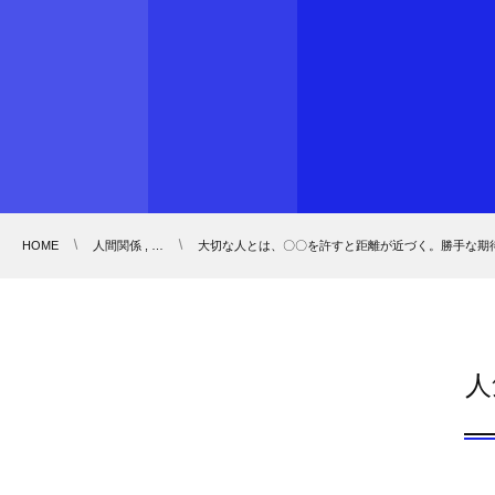
HOME
人間関係 , …
大切な人とは、〇〇を許すと距離が近づく。勝手な期
人