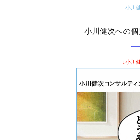
小川
小川健次への個
↓小川