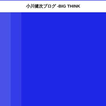
小川健次ブログ -BIG THINK