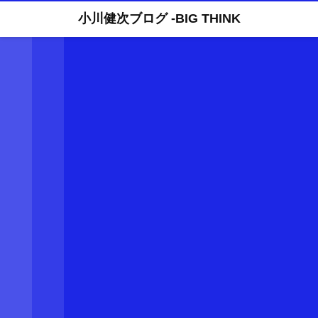
小川健次ブログ -BIG THINK