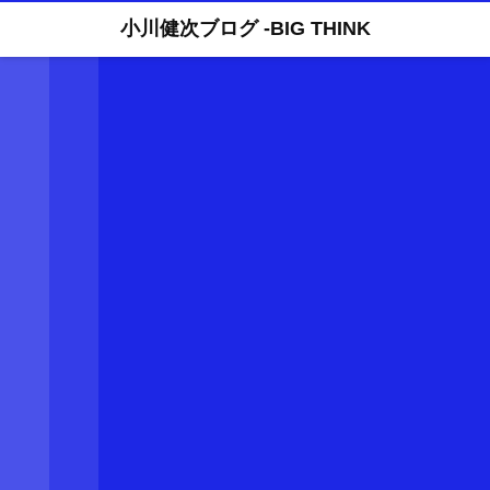
小川健次ブログ -BIG THINK