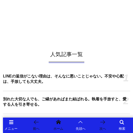
人気記事一覧
1
LINEの返信がこない理由は、そんなに悪いことじゃない。不安や心配
は、手放しても大丈夫。
2
別れた大切な人でも、ご縁があればまた結ばれる。執着を手放すと、愛
する人を引き寄せる。
3
待つから、恋愛も仕事もうまくいく。焦らないで耐えると、大切な人と
結ばれる。
メニュー
前へ
ホーム
先頭へ
次へ
検索