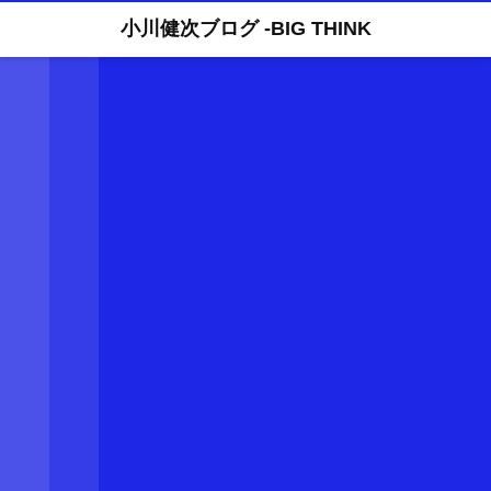
小川健次ブログ -BIG THINK