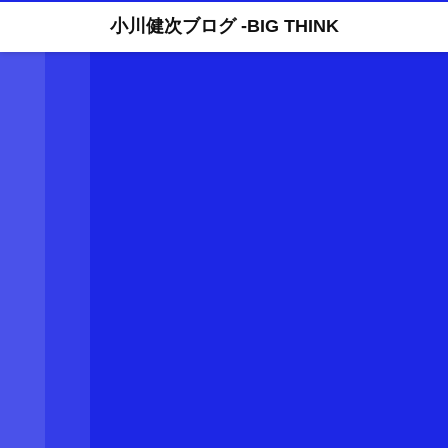
小川健次ブログ -BIG THINK