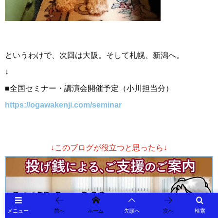
というわけで、次回は大阪。そして札幌、新潟へ。
↓
■全国セミナー・講演会開催予定（小川担当分）
https://ogawakenji.com/seminar
↓このブログが役立つと思ったら↓
メニュー
前へ
ホーム
先頭へ
次へ
検索