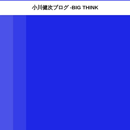
小川健次ブログ -BIG THINK