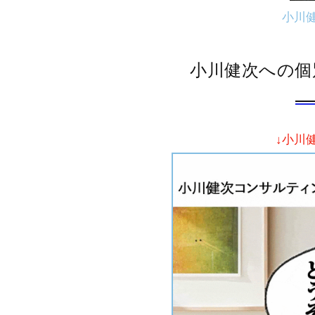
小川
小川健次への個
↓小川