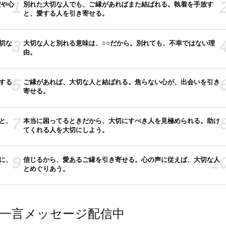
1
安や心
別れた大切な人でも、ご縁があればまた結ばれる。執着を手放す
と、愛する人を引き寄せる。
3
切な
大切な人と別れる意味は、○○だから。別れても、不幸ではない理
由。
5
する
ご縁があれば、大切な人と結ばれる。焦らない心が、出会いを引き
寄せる。
7
と、
本当に困ってるときだから、大切にすべき人を見極められる。助け
てくれる人を大切にしよう。
9
1
に、
信じるから、愛あるご縁を引き寄せる。心の声に従えば、大切な人
とめぐりあう。
では一言メッセージ配信中