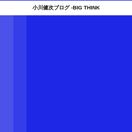
小川健次ブログ -BIG THINK