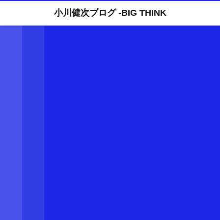
小川健次ブログ -BIG THINK