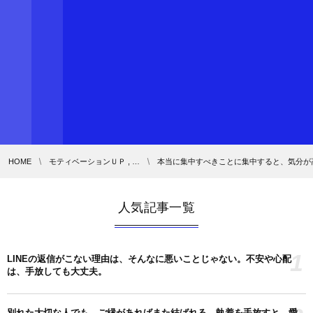
HOME
モティベーションＵＰ , …
本当に集中すべきことに集中すると、気分が高
人気記事一覧
1
LINEの返信がこない理由は、そんなに悪いことじゃない。不安や心配
は、手放しても大丈夫。
別れた大切な人でも、ご縁があればまた結ばれる。執着を手放すと、愛