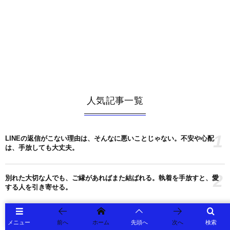
人気記事一覧
1
LINEの返信がこない理由は、そんなに悪いことじゃない。不安や心配
は、手放しても大丈夫。
2
別れた大切な人でも、ご縁があればまた結ばれる。執着を手放すと、愛
する人を引き寄せる。
3
待つから、恋愛も仕事もうまくいく。焦らないで耐えると、大切な人と
メニュー
前へ
ホーム
先頭へ
次へ
検索
結ばれる。