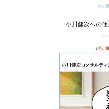
小川
小川健次への個
↓小川