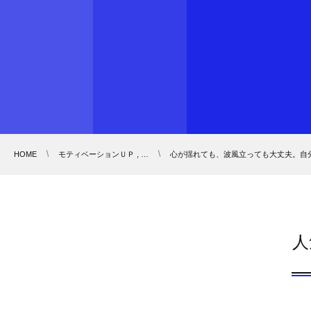
HOME
モティベーションＵＰ , …
心が揺れても、波風立っても大丈夫。自
人