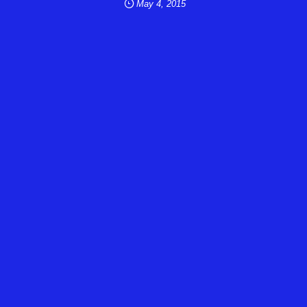
May
4
,
2015