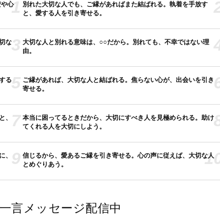
1
安や心
別れた大切な人でも、ご縁があればまた結ばれる。執着を手放す
と、愛する人を引き寄せる。
3
切な
大切な人と別れる意味は、○○だから。別れても、不幸ではない理
由。
5
する
ご縁があれば、大切な人と結ばれる。焦らない心が、出会いを引き
寄せる。
7
と、
本当に困ってるときだから、大切にすべき人を見極められる。助け
てくれる人を大切にしよう。
9
1
に、
信じるから、愛あるご縁を引き寄せる。心の声に従えば、大切な人
とめぐりあう。
では一言メッセージ配信中