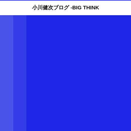
小川健次ブログ -BIG THINK