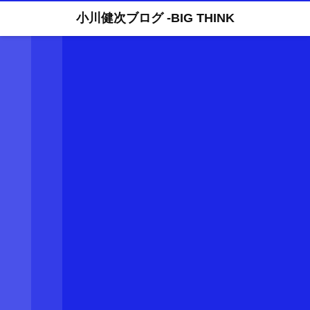
小川健次ブログ -BIG THINK