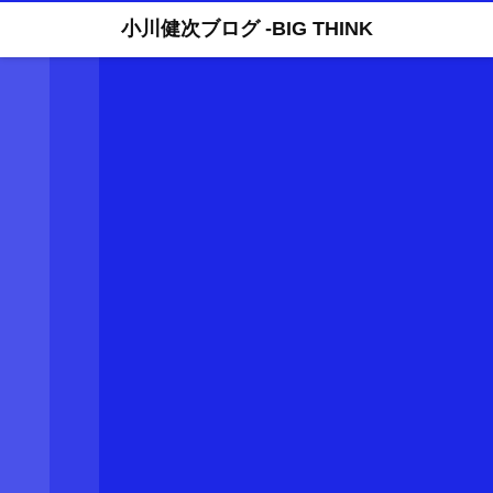
小川健次ブログ -BIG THINK