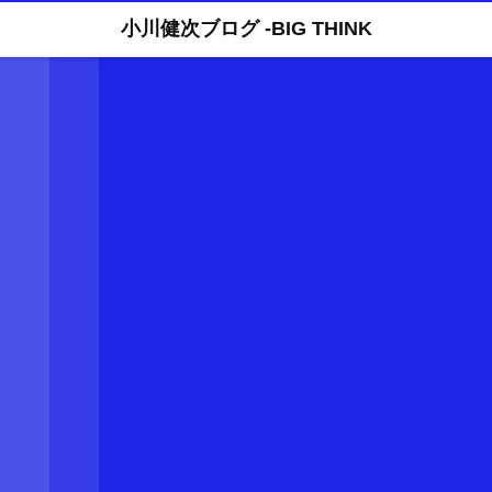
小川健次ブログ -BIG THINK