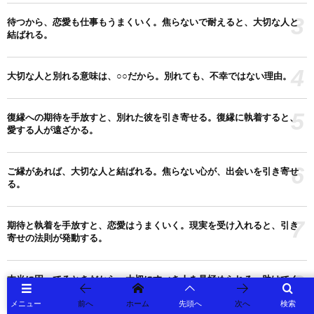
3
待つから、恋愛も仕事もうまくいく。焦らないで耐えると、大切な人と
結ばれる。
4
大切な人と別れる意味は、○○だから。別れても、不幸ではない理由。
5
復縁への期待を手放すと、別れた彼を引き寄せる。復縁に執着すると、
愛する人が遠ざかる。
6
ご縁があれば、大切な人と結ばれる。焦らない心が、出会いを引き寄せ
る。
7
期待と執着を手放すと、恋愛はうまくいく。現実を受け入れると、引き
寄せの法則が発動する。
8
本当に困ってるときだから、大切にすべき人を見極められる。助けてく
れる人を大切にしよう。
メニュー
前へ
ホーム
先頭へ
次へ
検索