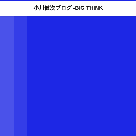
小川健次ブログ -BIG THINK